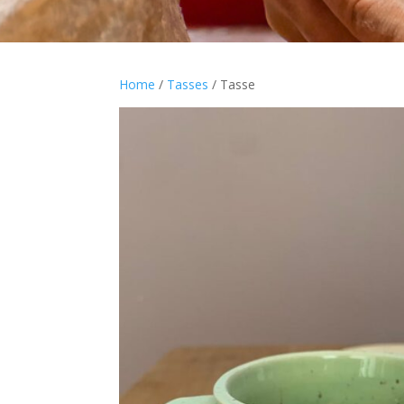
Home
/
Tasses
/ Tasse