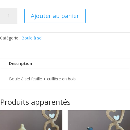
quantité
Ajouter au panier
de
Boule
à
sel
Catégorie :
Boule à sel
feuille
Description
Boule à sel feuille + cuillière en bois
Produits apparentés